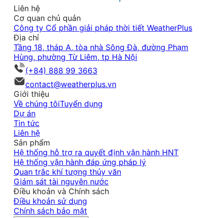
Liên hệ
Cơ quan chủ quản
Công ty Cổ phần giải pháp thời tiết WeatherPlus
Địa chỉ
Tầng 18, tháp A, tòa nhà Sông Đà, đường Phạm
Hùng, phường Từ Liêm, tp Hà Nội
(+84) 888 99 3663
contact@weatherplus.vn
Giới thiệu
Về chúng tôi
Tuyển dụng
Dự án
Tin tức
Liên hệ
Sản phẩm
Hệ thống hỗ trợ ra quyết định vận hành HNT
Hệ thống vận hành đáp ứng pháp lý
Quan trắc khí tượng thủy văn
Giám sát tài nguyên nước
Điều khoản và Chính sách
Điều khoản sử dụng
Chính sách bảo mật