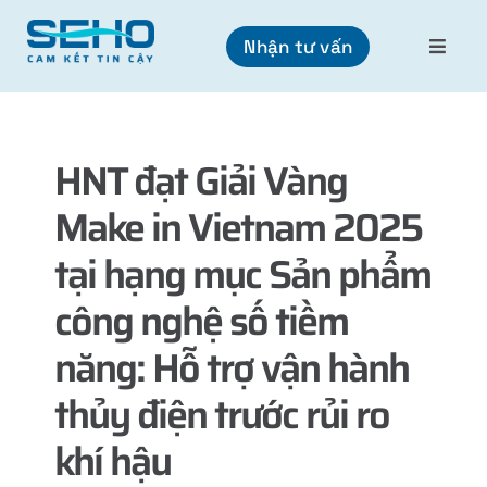
Skip
to
Nhận tư vấn
Toggle
content
Naviga
Sản
phẩm
Dự
HNT đạt Giải Vàng
án
Make in Vietnam 2025
Tin
tại hạng mục Sản phẩm
tức
Về
công nghệ số tiềm
chún
năng: Hỗ trợ vận hành
tôi
thủy điện trước rủi ro
VI
khí hậu