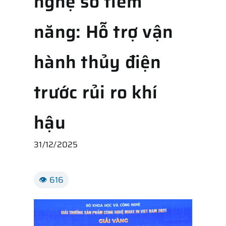
nghệ số tiềm
năng: Hỗ trợ vận
hành thủy điện
trước rủi ro khí
hậu
31/12/2025
👁 616